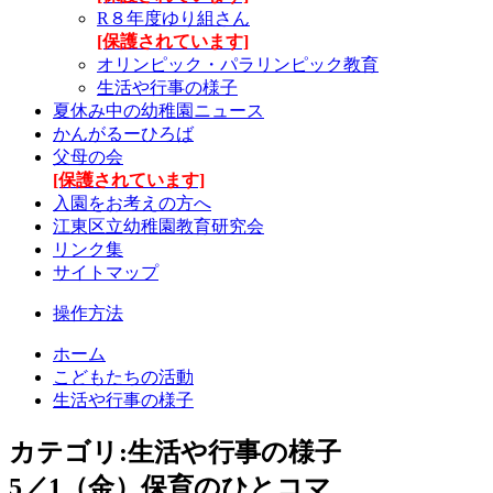
R８年度ゆり組さん
[保護されています]
オリンピック・パラリンピック教育
生活や行事の様子
夏休み中の幼稚園ニュース
かんがるーひろば
父母の会
[保護されています]
入園をお考えの方へ
江東区立幼稚園教育研究会
リンク集
サイトマップ
操作方法
ホーム
こどもたちの活動
生活や行事の様子
カテゴリ:生活や行事の様子
5／1（金）保育のひとコマ