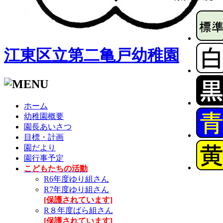
江東区立第二亀戸幼稚園
ホーム
幼稚園概要
園長あいさつ
目標・計画
園だより
園行事予定
こどもたちの活動
R6年度ゆり組さん
R7年度ゆり組さん
[保護されています]
R８年度ばら組さん
[保護されています]