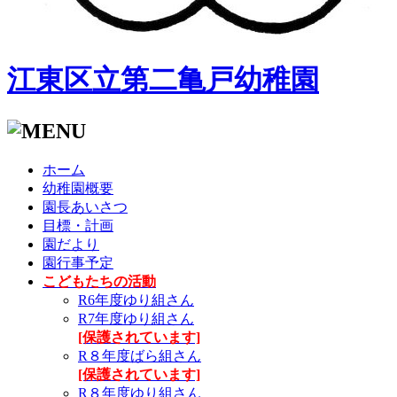
江東区立第二亀戸幼稚園
ホーム
幼稚園概要
園長あいさつ
目標・計画
園だより
園行事予定
こどもたちの活動
R6年度ゆり組さん
R7年度ゆり組さん
[保護されています]
R８年度ばら組さん
[保護されています]
R８年度ゆり組さん