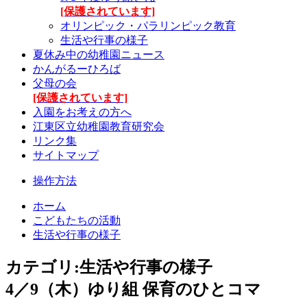
[保護されています]
オリンピック・パラリンピック教育
生活や行事の様子
夏休み中の幼稚園ニュース
かんがるーひろば
父母の会
[保護されています]
入園をお考えの方へ
江東区立幼稚園教育研究会
リンク集
サイトマップ
操作方法
ホーム
こどもたちの活動
生活や行事の様子
カテゴリ:生活や行事の様子
4／9（木）ゆり組 保育のひとコマ