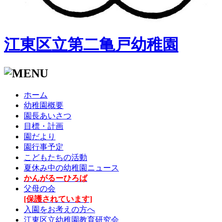
江東区立第二亀戸幼稚園
ホーム
幼稚園概要
園長あいさつ
目標・計画
園だより
園行事予定
こどもたちの活動
夏休み中の幼稚園ニュース
かんがるーひろば
父母の会
[保護されています]
入園をお考えの方へ
江東区立幼稚園教育研究会